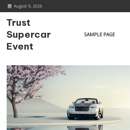
Skip
August 9, 2026
to
content
Trust
Supercar
SAMPLE PAGE
Event