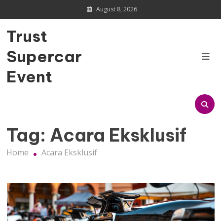
Skip
August 8, 2026
to
content
Trust
Supercar
Event
Tag:
Acara Eksklusif
Home
Acara Eksklusif